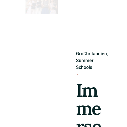
Großbritannien
Summer
Schools
Im
me
rse