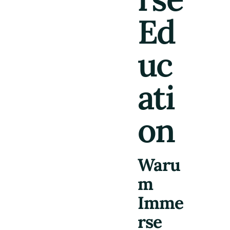
Ed
uc
ati
on
Waru
m
Imme
rse