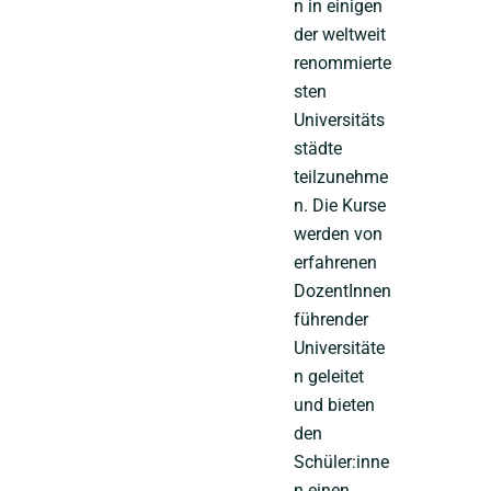
n in einigen
der weltweit
renommierte
sten
Universitäts
städte
teilzunehme
n. Die Kurse
werden von
erfahrenen
DozentInnen
führender
Universitäte
n geleitet
und bieten
den
Schüler:inne
n einen