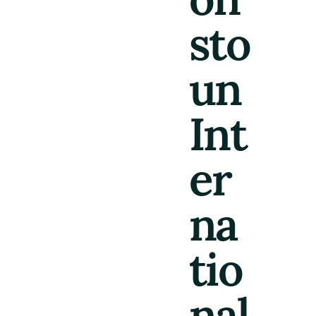
sto
un
Int
er
na
tio
nal