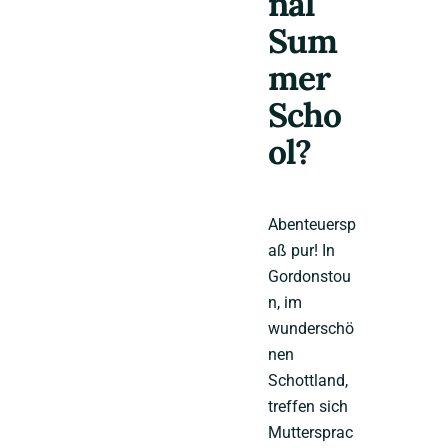
nal
Sum
mer
Scho
ol?
Abenteuersp
aß pur! In
Gordonstou
n, im
wunderschö
nen
Schottland,
treffen sich
Muttersprac