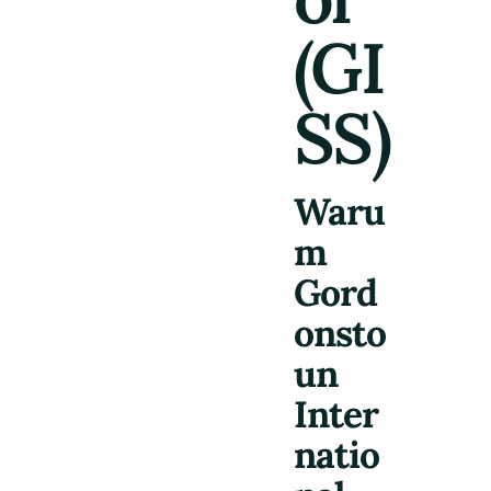
(GI
SS)
Waru
m
Gord
onsto
un
Inter
natio