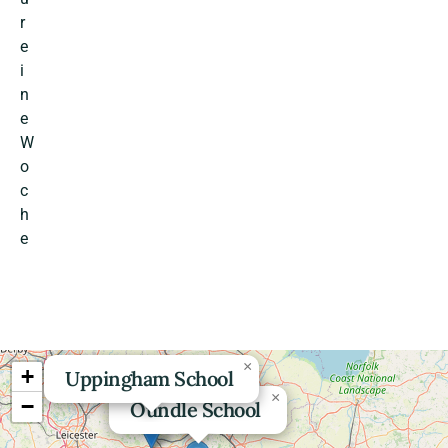
r
e
i
n
e
W
o
c
h
e
×
+
Uppingham School
×
−
Oundle School