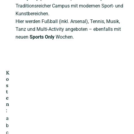
Traditionsreicher Campus mit modernen Sport- und
Kunstbereichen.
Hier werden Fußball (inkl. Arsenal), Tennis, Musik,
Tanz und Multi-Activity angeboten – ebenfalls mit
neuen
Sports Only
Wochen.
K
o
s
t
e
n
:
a
b
c