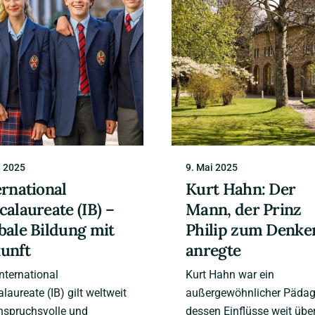
i 2025
9. Mai 2025
ernational
Kurt Hahn: Der
calaureate (IB) –
Mann, der Prinz
bale Bildung mit
Philip zum Denke
unft
anregte
nternational
Kurt Hahn war ein
laureate (IB) gilt weltweit
außergewöhnlicher Pädag
nspruchsvolle und
dessen Einflüsse weit übe