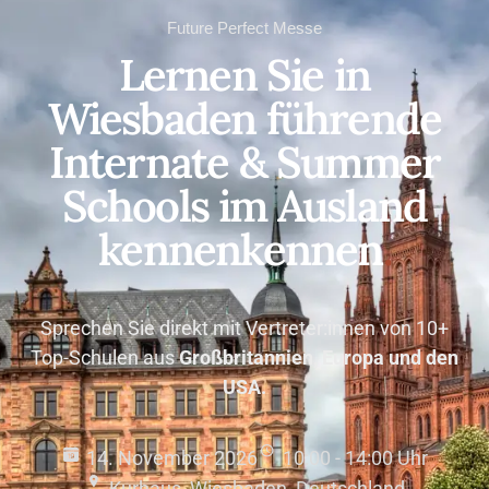
Future Perfect Messe
Lernen Sie in
Wiesbaden führende
Internate & Summer
Schools im Ausland
kennenkennen
.
Sprechen Sie direkt mit Vertreter:innen von 10+
Top-Schulen aus
Großbritannien, Europa und den
USA.
14. November 2026
10:00 - 14:00 Uhr
Kurhaus, Wiesbaden, Deutschland