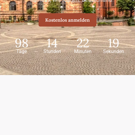
Kostenlos anmelden
98
14
22
18
Tage
Stunden
Minuten
Sekunden