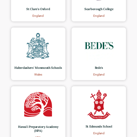
St Clare's Oxford
Scarborough College
England
England
Haberdashers' Monmouth Schools
Bede's
Wales
England
St Edmunds School
Hawai'i Preparatory Academy
(HPA)
England