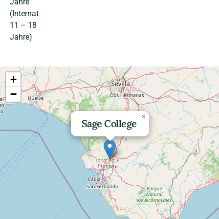
Jahre
(Internat
11 – 18
Jahre)
+
−
×
Sage College