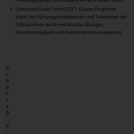
Freiwilligenarbeit und körperliche Aktivitäten fördert.
Combined Cadet Force (CCF): Dieses Programm
stärkt die Führungskompetenzen und Teamarbeit der
Schüler:innen durch militärische Übungen,
Orientierungsläufe und Katastrophenmanagement.
S
c
h
u
l
t
y
p
:
K
o