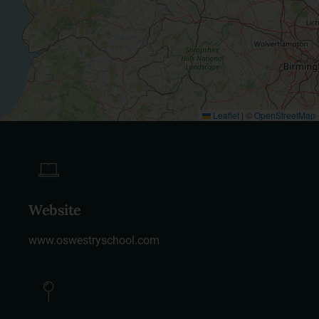
Leaflet
|
©
OpenStreetMap
Website
www.oswestryschool.com