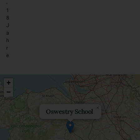
-
1
8
J
a
h
r
e
+
−
×
Oswestry School