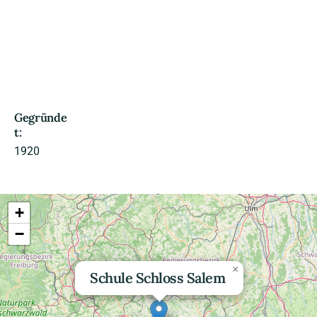
Gegründe
t:
1920
+
−
×
Schule Schloss Salem