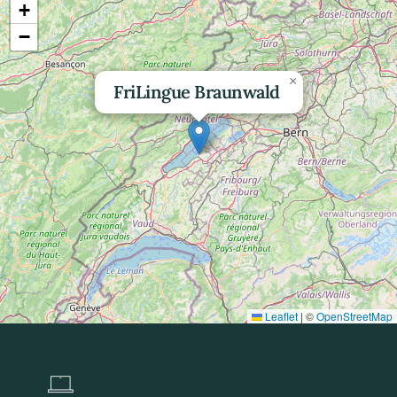
+
−
×
FriLingue Braunwald
Leaflet
|
©
OpenStreetMap