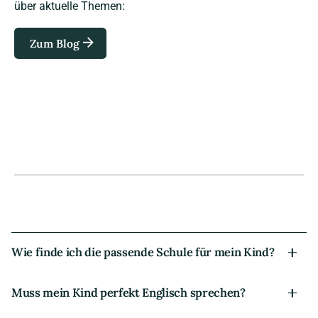
über aktuelle Themen:
Zum Blog
Wie finde ich die passende Schule für mein Kind?
Future Perfect unterstützt Sie individuell bei der Auswahl –
Muss mein Kind perfekt Englisch sprechen?
basierend auf den Interessen, Zielen und akademischen